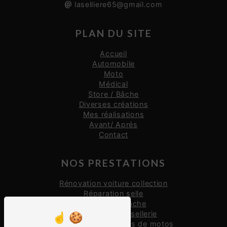
laselliere65@gmail.com
PLAN DU SITE
Accueil
Automobile
Moto
Médical
Store / Bâche
Diverses créations
Mes réalisations
Avant/ Aprés
Contact
NOS PRESTATIONS
Rénovation voiture collection
Réparation selle
Réparation bâche
Restauration de sellerie
Restauration de selles de motos