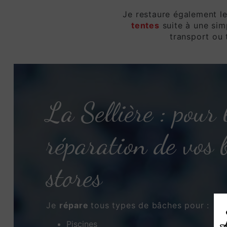
Je restaure également l
tentes
suite à une sim
transport ou 
La Sellière : pour 
réparation de vos 
stores
Je
répare
tous types de bâches pour :
Piscines