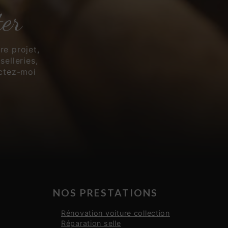
ter
e projet,
selleries,
actez-moi
NOS PRESTATIONS
Rénovation voiture collection
Réparation selle