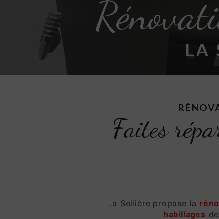
Rénovati
LA
RÉNOVA
Faites répar
La Sellière propose la
réno
habillages
de