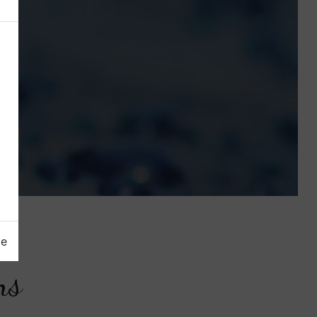
ge
ns