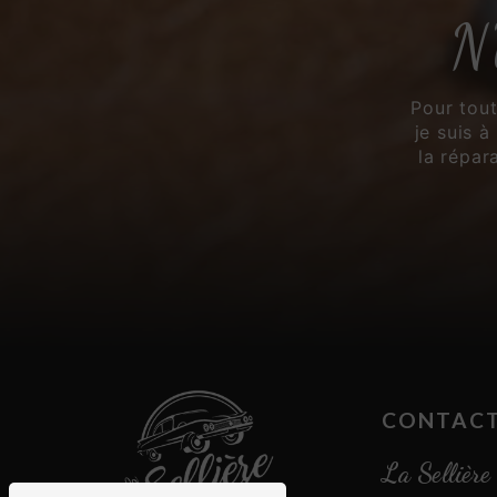
N'
Pour tou
je suis à
la répar
CONTACT
La Sellière