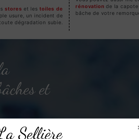
rénovation
de la capote
es
stores
et les
toiles
de
bâche de votre remorqu
ple usure, un incident de
toute dégradation subie.
la
bâches et
La Sellière