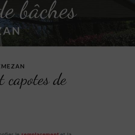
de bâches
ZAN
NEMEZAN
et capotes de
nfier le
remplacement
et la