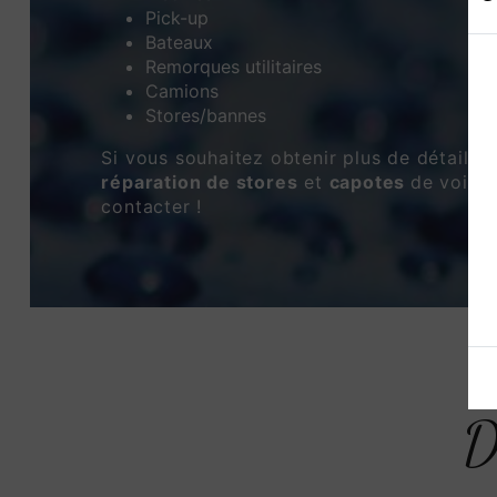
Pick-up
Bateaux
Remorques utilitaires
Camions
Stores/bannes
Si vous souhaitez obtenir plus de détails 
réparation de stores
et
capotes
de voitur
contacter !
D