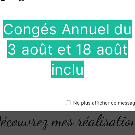
Congés Annuel du
sur mes prestations en
3 août et 18 août
e, n’hésitez pas à me
inclu
Ne plus afficher ce messa
écouvrez mes réalisatio