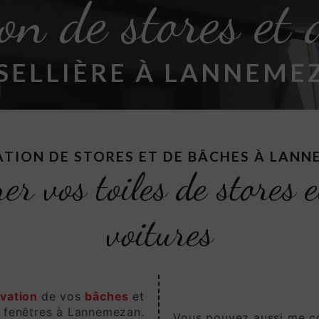
on de stores et 
 SELLIÈRE À LANNEME
TION DE STORES ET DE BÂCHES À LAN
er vos toiles de stores 
voitures
vation
de vos
bâches
et
 fenêtres à Lannemezan.
Vous pouvez aussi me co