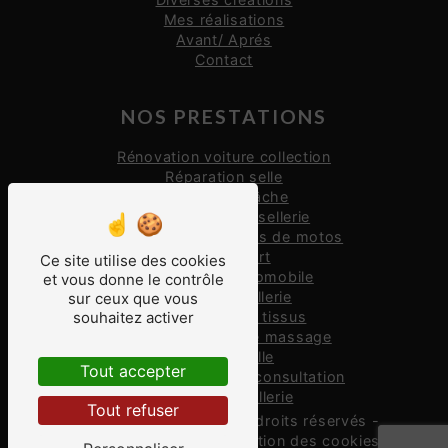
Mes réalisations
Avant/ Aprés
Contact
NOS PRESTATIONS
Rénovation voiture collection
Réparation selle
Réparation bâche
Restauration de sellerie
Restauration de selles de motos
Selle confort
Ce site utilise des cookies
Restauration automobile
et vous donne le contrôle
Réparation sellerie
sur ceux que vous
Restauration de tissus
souhaitez activer
Réparation table de massage
Création selle
Tout accepter
Rénovation table de consultation
Rénovation sellerie
Tout refuser
©
Vistalid
- 2026 - Tous droits réservés -
Mentions légales
-
Gestion des cookies