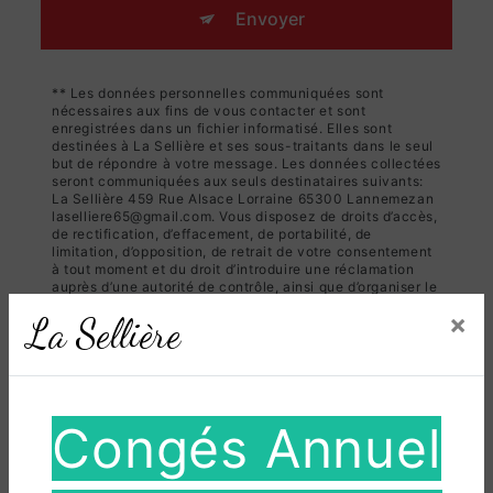
Envoyer
** Les données personnelles communiquées sont
nécessaires aux fins de vous contacter et sont
enregistrées dans un fichier informatisé. Elles sont
destinées à La Sellière et ses sous-traitants dans le seul
but de répondre à votre message. Les données collectées
seront communiquées aux seuls destinataires suivants:
La Sellière 459 Rue Alsace Lorraine 65300 Lannemezan
laselliere65@gmail.com. Vous disposez de droits d’accès,
de rectification, d’effacement, de portabilité, de
limitation, d’opposition, de retrait de votre consentement
à tout moment et du droit d’introduire une réclamation
auprès d’une autorité de contrôle, ainsi que d’organiser le
sort de vos données post-mortem. Vous pouvez exercer
×
La Sellière
ces droits par voie postale à l'adresse 459 Rue Alsace
Lorraine 65300 Lannemezan ou par courrier électronique
à l'adresse laselliere65@gmail.com. Un justificatif
d'identité pourra vous être demandé. Nous conservons
vos données pendant la période de prise de contact puis
pendant la durée de prescription légale aux fins
Congés Annuel
probatoires et de gestion des contentieux. Vous avez le
droit de vous inscrire sur la liste d'opposition au
démarchage téléphonique, disponible à cette adresse:
Bloctel.gouv.fr
. Consultez le site cnil.fr pour plus