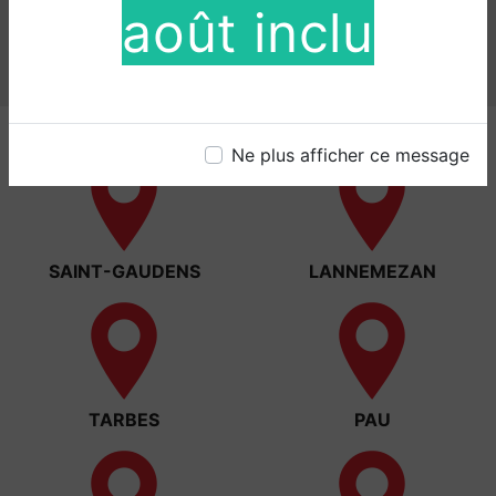
août inclu
villes
Ne plus afficher ce message
SAINT-GAUDENS
LANNEMEZAN
TARBES
PAU