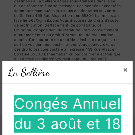
destinées à La Sellière et ses sous-traitants dans le seul
but de répondre à votre message. Les données collectées
seront communiquées aux seuls destinataires suivants:
La Sellière 459 Rue Alsace Lorraine 65300 Lannemezan
laselliere65@gmail.com. Vous disposez de droits d’accès,
de rectification, d’effacement, de portabilité, de
limitation, d’opposition, de retrait de votre consentement
à tout moment et du droit d’introduire une réclamation
auprès d’une autorité de contrôle, ainsi que d’organiser le
sort de vos données post-mortem. Vous pouvez exercer
ces droits par voie postale à l'adresse 459 Rue Alsace
Lorraine 65300 Lannemezan ou par courrier électronique
à l'adresse laselliere65@gmail.com. Un justificatif
d'identité pourra vous être demandé. Nous conservons
×
La Sellière
vos données pendant la période de prise de contact puis
pendant la durée de prescription légale aux fins
probatoires et de gestion des contentieux. Vous avez le
droit de vous inscrire sur la liste d'opposition au
démarchage téléphonique, disponible à cette adresse:
Bloctel.gouv.fr
. Consultez le site cnil.fr pour plus
Congés Annuel
d’informations sur vos droits.
du 3 août et 18
Nos interventions sur ces