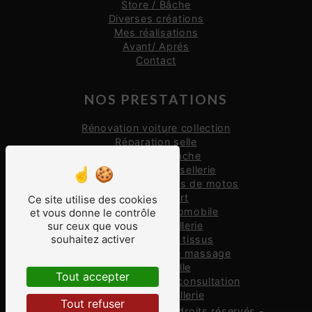
Store / Bâche
Diverses créations
Mes réalisations
Avant/ Aprés
Contact
NOS PRESTATIONS
Rénovation voiture collection
Réparation selle
Réparation bâche
Restauration de sellerie
Restauration de selles de motos
Selle confort
Ce site utilise des cookies
Restauration automobile
et vous donne le contrôle
Réparation sellerie
sur ceux que vous
souhaitez activer
Restauration de tissus
Réparation table de massage
Création selle
Tout accepter
Rénovation table de consultation
Rénovation sellerie
Tout refuser
©
Vistalid
- 2026 - Tous droits réservés -