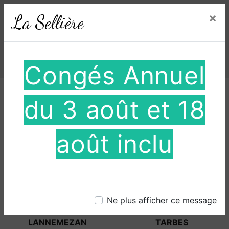
×
La Sellière
Nos interventions sur ces
villes
Congés Annuel
du 3 août et 18
août inclu
SAINT-GAUDENS
AUCH
Ne plus afficher ce message
LANNEMEZAN
TARBES